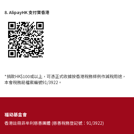
8. AlipayHK 支付寶香港
*捐款HK$100或以上，可憑正式收據按香港稅務條例作減稅用途，
本會稅務局檔案編號91/3922。
福幼基金會
香港註冊非牟利慈善團體 (慈善稅務登記號：91/3922)