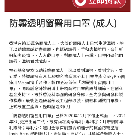
防霧透明窗醫用口罩 (成人)
香港有逾15萬名聽障人士，大部份聽障人士日常生活溝通，除
了以助聽器輔助盡量聽，也透過讀唇、手和表情並用，奈何新
冠肺炎疫情下，人人戴口罩，對聽障人士來說，口罩阻礙他們
讀唇，溝通做成障礙。
福幼基金會為協助這群聽障人士可以看到溝通、看到笑容、看
到愛，特邀請擁有20年經驗的高質素外科口罩生產商SkyPro醫
療用品公司攜手合作，製作全港首個「防霧透明窗醫用口
罩」，同時感謝陳妙珊博士帶領商討口罩的設計細節。在創科
基金支持下，設於香港科學園的研發分部，全力參與研發和製
作模辦，最後經過研發部及工程部改裝、調較和測試口罩機，
正式設置生產線，歷時超過3個月。
「防霧透明窗醫用口罩」已於2020年12月下旬正式面世，2021
年8月更推出第二代，設有兩項獨家專利 (專利①：耳帶調節專
利設計；專利②：選用全球首創螯合鉑離子的抗菌防霧塗層
InvisiArma透明膠片)，更保護、更貼心，目標解決聽障人士、