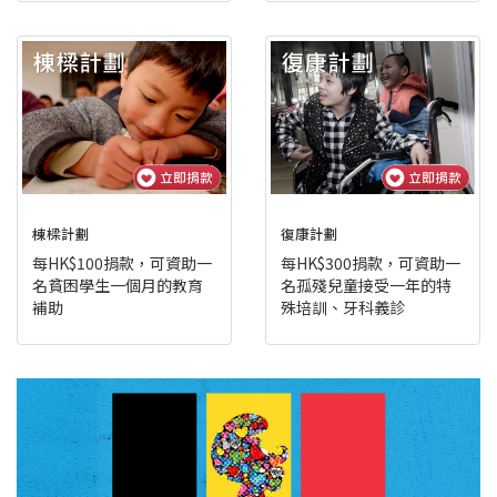
棟樑計劃
復康計劃
每HK$100捐款，可資助一
每HK$300捐款，可資助一
名貧困學生一個月的教育
名孤殘兒童接受一年的特
補助
殊培訓、牙科義診