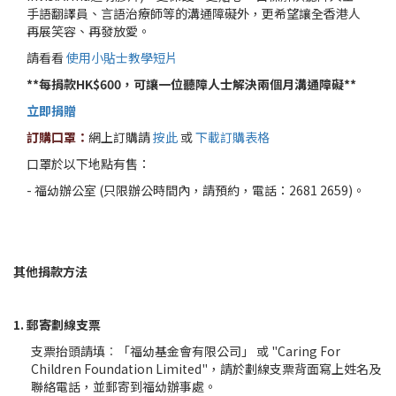
手語翻譯員、言語治療師等的溝通障礙外，更希望讓全香港人
再展笑容、再發放愛。
請看看
使用小貼士教學短片
**每捐款HK$600，可讓一位聽障人士解決兩個月溝通障礙**
立即捐贈
訂購口罩：
網上訂購請
按此
或
下載訂購表格
口罩於以下地點有售：
- 福幼辦公室 (只限辦公時間內，請預約，電話：2681 2659)。
其他捐款方法
1. 郵寄劃線支票
支票抬頭請填︰「福幼基金會有限公司」 或 "Caring For
Children Foundation Limited"，請於劃線支票背面寫上姓名及
聯絡電話，並郵寄到福幼辦事處。