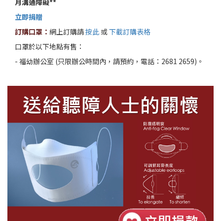
月溝通障礙**
立即捐贈
訂購口罩：
網上訂購請
按此
或
下載訂購表格
口罩於以下地點有售：
- 福幼辦公室 (只限辦公時間內，請預約，電話：2681 2659)。