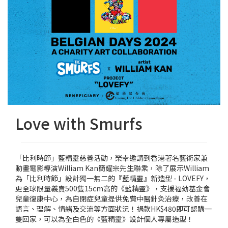
Love with Smurfs
「比利時節」藍精靈慈善活動，榮幸邀請到香港著名藝術家兼
動畫電影導演William Kan簡耀宗先生聯乘，除了展示William
為「比利時節」設計獨一無二的『藍精靈』新造型 - LOVEFY，
更全球限量義賣500隻15cm高的《藍精靈》，支援福幼基金會
兒童復康中心，為自閉症兒童提供免費中醫針灸治療，改善在
語言、理解、情緒及交流等方面狀況！捐款HK$480即可認購一
隻回家，可以為全白色的《藍精靈》設計個人專屬造型！