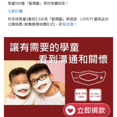
限量500隻「藍精靈」等你領養回家！
立即訂購
另全球限量3隻的1.5米高『藍精靈』新造型 - LOVEFY 藝術品也
公開拍賣 (無聲競標拍賣形式)，
歡迎出價
！