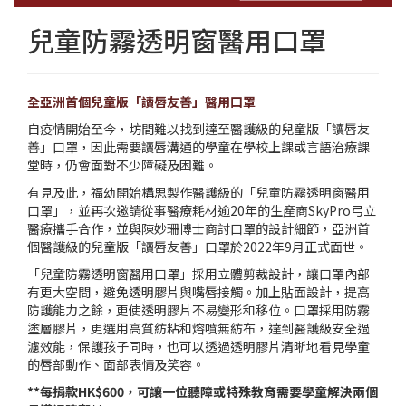
兒童防霧透明窗醫用口罩
全亞洲首個兒童版「讀唇友善」醫用口罩
自疫情開始至今，坊間難以找到達至醫護級的兒童版「讀唇友
善」口罩，因此需要讀唇溝通的學童在學校上課或言語治療課
堂時，仍會面對不少障礙及困難。
有見及此，福幼開始構思製作醫護級的「兒童防霧透明窗醫用
口罩」，並再次邀請從事醫療耗材逾20年的生產商SkyPro弓立
醫療攜手合作，並與陳妙珊博士商討口罩的設計細節，亞洲首
個醫護級的兒童版「讀唇友善」口罩於2022年9月正式面世。
「兒童防霧透明窗醫用口罩」採用立體剪裁設計，讓口罩內部
有更大空間，避免透明膠片與嘴唇接觸。加上貼面設計，提高
防護能力之餘，更使透明膠片不易變形和移位。口罩採用防霧
塗層膠片，更選用高質紡粘和熔噴無紡布，達到醫護級安全過
濾效能，保護孩子同時，也可以透過透明膠片清晰地看見學童
的唇部動作、面部表情及笑容。
**每捐款HK$600，可讓一位聽障或特殊教育需要學童解決兩個