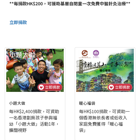
**每捐款HK$200，可援助基層自閉童一次免費中醫針灸治療**
立即捐款
小題大做
暖心福袋
每HK$2,400捐款，可資助
每HK$100捐款，可資助一
一名香港劏房孩子參與福
個香港無依長者或低收入
幼「小題大做」活動1年，
家庭免費獲得「暖心福
擴闊視野
袋」