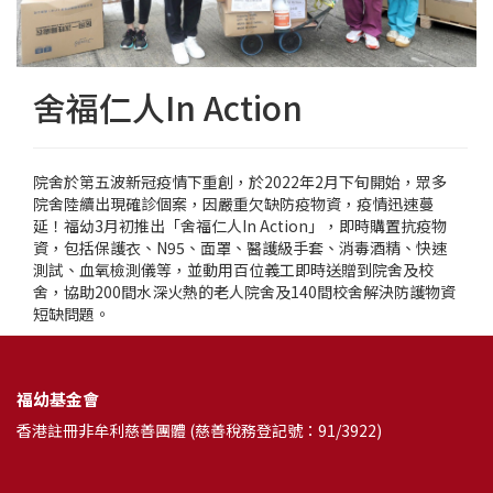
舍福仁人In Action
院舍於第五波新冠疫情下重創，於2022年2月下旬開始，眾多
院舍陸續出現確診個案，因嚴重欠缺防疫物資，疫情迅速蔓
延！福幼3月初推出「舍福仁人In Action」，即時購置抗疫物
資，包括保護衣、N95、面罩、醫護級手套、消毒酒精、快速
測試、血氧檢測儀等，並動用百位義工即時送贈到院舍及校
舍，協助200間水深火熱的老人院舍及140間校舍解決防護物資
短缺問題。
福幼基金會
香港註冊非牟利慈善團體 (慈善稅務登記號：91/3922)