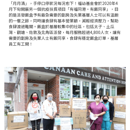
「月月清」，手停口停狀況每況愈下！福幼基金會於2020年4
月下旬開展另一個抗疫扶貧項目「有福同港‧有飯同享」，目
的是派發飯盒予有最急需要的劏房及失業基層人士可以有溫飽
的一餐之餘，同時讓食肆有基本營業額，減輕經濟壓力，幫助
食肆渡過難關。飯盒於基層較集中的社區，包括太子、土瓜
灣、觀塘、佐敦及北角區派發，每月服務超過4,800人次，讓有
需要的劏房及失業人士有飯同享，食肆有穩定飯盒訂單，基層
員工有工開！