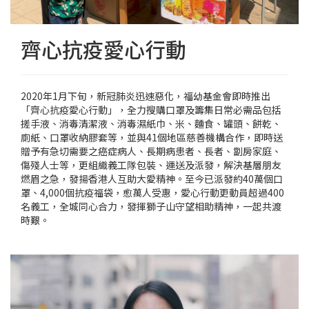
齊心抗疫愛心行動
2020年1月下旬，新冠肺炎迅速惡化，福幼基金會即時推出
「齊心抗疫愛心行動」，全力搜購口罩及籌集日常必需品包括
搓手液、消毒清潔液、消毒濕紙巾、米、麵食、罐頭、餅乾、
廁紙、口罩收納膠套等，並與41個地區慈善機構合作，即時送
贈予有急切需要之癌症病人、長期病患者、長者、劏房家庭、
傷殘人士等，更組織義工隊包裝、運送及派發，解決基層朋友
燃眉之急，發揚香港人互助大愛精神。至今已派發約40萬個口
罩、4,000個抗疫福袋，愈萬人受惠，愛心行動更動員超過400
名義工，全城同心合力，發揮獅子山守望相助精神，一起共渡
時艱。