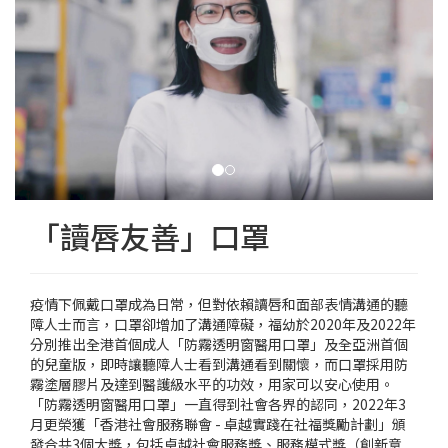
「讀唇友善」口罩
疫情下佩戴口罩成為日常，但對依賴讀唇和面部表情溝通的聽
障人士而言，口罩卻增加了溝通障礙，福幼於2020年及2022年
分別推出全港首個成人「防霧透明窗醫用口罩」及全亞洲首個
的兒童版，即時讓聽障人士看到溝通看到關懷，而口罩採用防
霧塗層膠片及達到醫護級水平的功效，用家可以安心使用。
「防霧透明窗醫用口罩」一直得到社會各界的認同，2022年3
月更榮獲「香港社會服務聯會 - 卓越實踐在社福獎勵計劃」頒
發合共3個大獎，包括卓越社會服務獎、服務模式獎（創新意