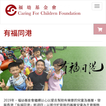
Togg
navig
有福同港
2019年，福幼基金會繼續以心以愛去幫助有需要的兒童及基層，發
展香港「有福同港」新項目，以居住於劏房的基層兒童為主要服務