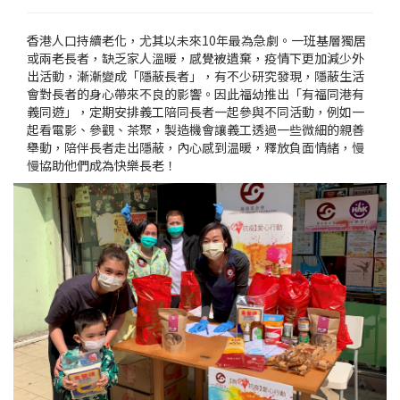
香港人口持續老化，尤其以未來10年最為急劇。一班基層獨居
或兩老長者，缺乏家人溫暖，感覺被遺棄，疫情下更加減少外
出活動，漸漸變成「隱蔽長者」，有不少研究發現，隱蔽生活
會對長者的身心帶來不良的影響。因此福幼推出「有福同港有
義同遊」，定期安排義工陪同長者一起參與不同活動，例如一
起看電影、參觀、茶聚，製造機會讓義工透過一些微細的親善
舉動，陪伴長者走出隱蔽，內心感到温暖，釋放負面情緒，慢
慢協助他們成為快樂長老！