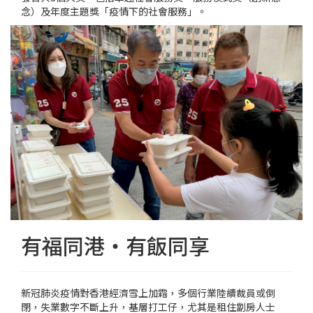
念）及年度主題獎「疫情下的社會服務」。
有福同港‧有飯同享
新冠肺炎疫情對香港經濟雪上加霜，多個行業陸續裁員或倒
閉，失業數字不斷上升，基層打工仔，尤其是租住劏房人士