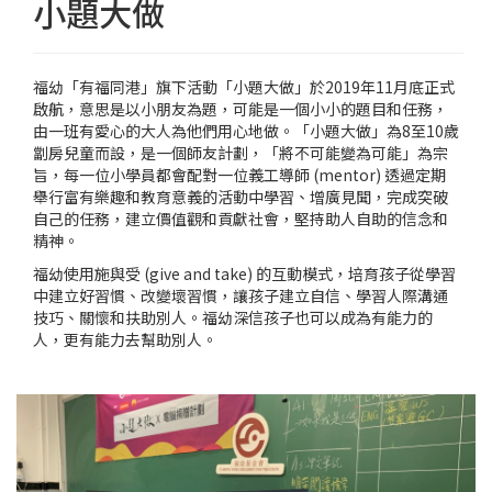
小題大做
福幼「有福同港」旗下活動「小題大做」於2019年11月底正式
啟航，意思是以小朋友為題，可能是一個小小的題目和任務，
由一班有愛心的大人為他們用心地做。「小題大做」為8至10歲
劏房兒童而設，是一個師友計劃，「將不可能變為可能」為宗
旨，每一位小學員都會配對一位義工導師 (mentor) 透過定期
舉行富有樂趣和教育意義的活動中學習、增廣見聞，完成突破
自己的任務，建立價值觀和貢獻社會，堅持助人自助的信念和
精神。
福幼使用施與受 (give and take) 的互動模式，培育孩子從學習
中建立好習慣、改變壞習慣，讓孩子建立自信、學習人際溝通
技巧、關懷和扶助別人。福幼深信孩子也可以成為有能力的
人，更有能力去幫助別人。