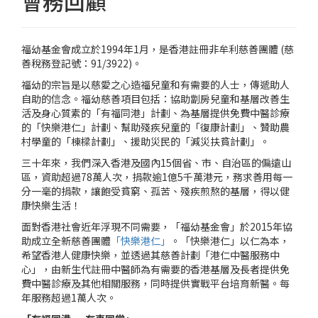
會務回顧
福幼基金會成立於1994年1月，是香港註冊非牟利慈善團體 (慈
善稅務登記號：91/3922)。
福幼的宗旨是以慈愛之心造福兒童和有需要的人士，傳遞助人
自助的信念。福幼慈善項目包括：協助劏房兒童和基層改善生
活及身心質素的「有福同港」計劃、為基層提供免費中醫診療
的「快樂港仁」計劃、幫助殘疾兒童的「復康計劃」、贊助農
村學童的「棟樑計劃」、援助災民的「減災扶貧計劃」。
三十年來，我們深入香港及國內15個省、市、自治區的偏遠山
區，資助超過78萬人次，捐款逾1億5千萬港元，務求善用每一
分一毫的捐款，讓飽受貧窮、孤苦、殘疾煎熬的基層，得以健
康快樂生活！
面對香港社會近年浮現不同需要，「福幼基金會」於2015年協
助成立全新慈善團體
「快樂港仁」
。「快樂港仁」以仁為本，
希望香港人健康快樂，並透過其慈善計劃「港仁中醫服務中
心」，由新生代註冊中醫師為有需要的香港基層及長者提供免
費中醫診療及其他相關服務，同時提供實戰平台培育新醫。每
年服務超過1萬人次。