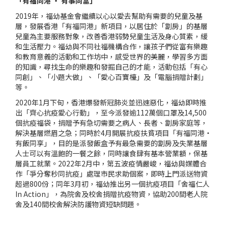
「有福同港 ‧ 有事同當」
2019年，福幼基金會繼續以心以愛去幫助有需要的兒童及基
層，發展香港「有福同港」新項目，以居住於「劏房」的基層
兒童為主要服務對象，改善香港弱勢兒童生活及身心質素，緩
和生活壓力。福幼與不同社福機構合作，讓孩子們從富有樂趣
和教育意義的活動和工作坊中，感受世界的美麗，學習多方面
的知識，尋找生命的樂趣和發掘自己的才能，活動包括「有心
同創」、「小題大做」、「愛心百寶檯」及「電腦捐贈計劃」
等。
2020年1月下旬，香港爆發新冠肺炎並迅速惡化，福幼即時推
出「齊心抗疫愛心行動」，至今派發逾112萬個口罩及14,500
個抗疫福袋，捐贈予有急切需要之病人、長者、劏房家庭等，
解決基層燃眉之急；同時於4月開展抗疫扶貧項目「有福同港‧
有飯同享」，目的是派發飯盒予有最急需要的劏房及失業基層
人士可以有溫飽的一餐之餘，同時讓食肆有基本營業額，保基
層員工就業。2022年2月中，第五波疫情嚴峻，福幼與媒體合
作「爭分奪秒同抗疫」處理市民求助個案，即時上門派送物資
超過800份；同年3月初，福幼推出另一個抗疫項目「舍福仁人
In Action」，為院舍及校舍捐贈抗疫物資，協助200間老人院
舍及140間校舍解決防護物資短缺問題。