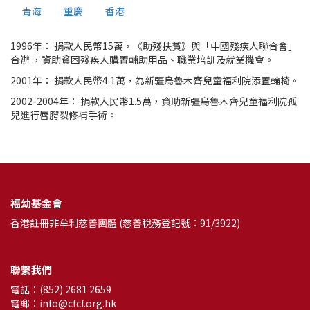
青海
重慶
香港
1996年： 捐款人民幣15萬，《助殘扶貧》與「中國殘疾人聯合會」
合辦 ，資助貧困殘疾人購置輔助用品、職業培訓及就業機會。
2001年： 捐款人民幣4.1萬，為新疆烏魯木齊兒童福利院添置輪椅。
2002-2004年： 捐款人民幣1.5萬，資助新疆烏魯木齊兒童福利院孤
兒進行唇腭裂修補手術。
福幼基金會
香港註冊非牟利慈善團體 (慈善稅務登記號：91/3922)
聯繫我們
電話：(852) 2681 2659
電郵：info@cfcf.org.hk