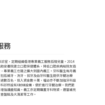
服務
科診室，定期組織香港專業義工服務孤殘兒童。2014
協助安養院建立口腔保健體系，降低口腔疾病給院友造
素，專業義工也隨之擴大到國內義工。牙科醫生每月義
（包括補牙、洗牙、拔牙及由牙科醫生提供牙髓治療
超過數百名，投入資金數十萬，福幼亦不斷加強牙科設
科診所設有X射線設備，便於進行牙髓治療。我們更
，增強護齒知識。義工亦定期購置牙科物資，適當補充
檢查盤點及大清潔等工作。