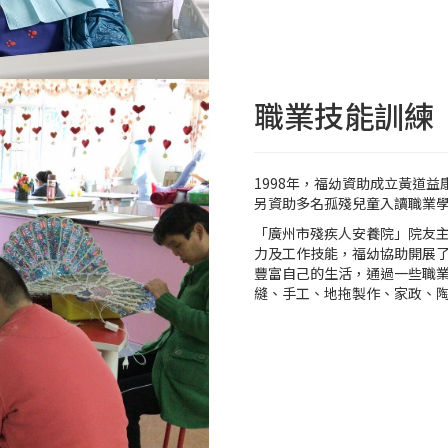
職業技能訓練
1998年，福幼資助成立黃道
另資助多名孤殘兒童入讀職業
「廣州市殘疾人安養院」院友
力及工作技能，福幼協助開展
豐富自己的生活，通過一些職
縫、手工、地拖製作、家政、