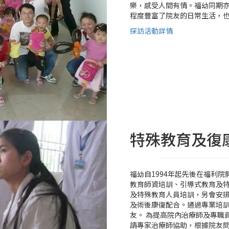
樂，感受人間有情。福幼同期
程度豐富了院友的日常生活，
探訪活動詳情
特殊教育及復
福幼自1994年起先後在福利
教育師資培訓、引導式教育及
及特殊教育人員培訓，另會安
及術後康復配合。通過專業培
友。 為提高院內治療師及專職
請專家治療師協助，根據院友