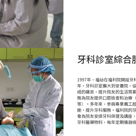
牙科診室綜合
1997年，福幼在福利院開設牙
年，牙科診室擴大到安養院，
成的痛苦，提升院友的生活質
務為院友提供口腔檢查和治療
等）。多年來，參與專業義工
施，提升牙科服務。福利院的牙
會為院友安排牙科保健及講座
牙科醫藥物料，每年定期儀器