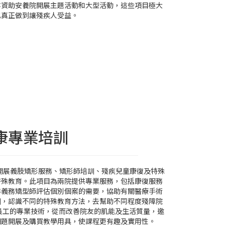
亦資助安養院開展主題活動和大型活動，這些項目極大
也真正做到讓殘疾人受益。
康專業培訓
院開展義肢矯形服務、矯形師培訓、殘疾兒童康復及特殊
特殊教育。此項目為兩院提供專業服務，包括康復服務
排義務矯型師評估個別個案的需要，協助有關醫療手術
訓，認識不同的特殊教育方法，去幫助不同程度殘障院
員工的專業技術，從而改善院友的肌能及生活質量，邀
問題開展及購買教學用具，使課程更有趣及實用性。