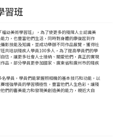
學習班
辦「福幼美術學習班」，為了使更多的殘障人士認識美
美能力，也豐富他們生活，同時對身體的康復起到作
及攝影技能及知識，並成功舉辦不同作品展覽，獲得社
班共培訓殘疾人學員100多人，為了提高學員們的學
到自信，讓更多社會人士接納、關愛他們，真正的實現
幅作品，部分學員更參加國家、廣東省和廣州市的殘疾
訓多名學員，學員們能掌握照相機的基本技巧和功能，以
比賽增強學員的學習積極性，豐富他們人生色彩。讓殘
養他們的審美能力和發現美創造美的能力，親近大自