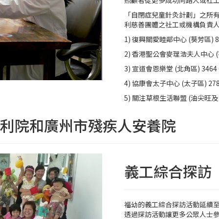
照顧者從更多成功同路人或社
「自閉症兒童針灸計劃」之所
利慈善團體之社工或機構負責
1) 復興關愛睦鄰中心 (葵芳區) 82
2) 香港聖公會麥理浩夫人中心 (葵涌區)
3) 宣道會恩樂堂 (北角區) 3464 
4) 協康會太子中心 (太子區) 2788
5) 關注草根生活聯盟 (油尖旺及深水
)福利院和廣州市殘疾人安養院
義工綜合探訪
福幼的義工綜合探訪活動延續至
透過探訪活動讓更多公眾人士