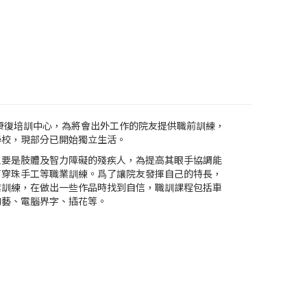
益康復培訓中心，為將會出外工作的院友提供職前訓練，
學校，現部分已開始獨立生活。
主要是肢體及智力障礙的殘疾人，為提高其眼手協調能
了穿珠手工等職業訓練。爲了讓院友發揮自己的特長，
業訓練，在做出一些作品時找到自信，職訓課程包括車
陶藝、電腦界字、插花等。