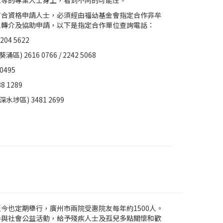
工等的專業人士身上，看到不同的可能性。
有合資格申請人士，必須經由福幼基金會指定合作非牟
人轉介及協助申請，以下是指定合作單位查詢電話：
04 5622
 2616 0766 / 2242 5068
0495
 1289
埗區) 3481 2699
今也定期舉行，廣州市兩院受惠院友每年約1500人。
參與社會公益活動，給予殘疾人士及孤兒多點關懷和歡