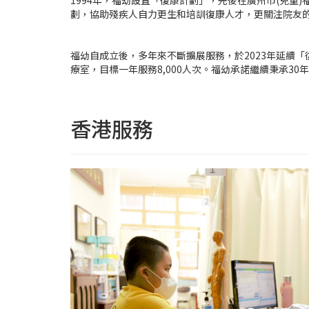
1994年，福幼設置「復康計劃」，先後在廣州市(兒童
劃，協助殘疾人自力更生和培訓復康人才，更關注院友
福幼自成立後，多年來不斷擴展服務，於2023年延續
療室，目標一年服務8,000人次。福幼承諾繼續秉承3
香港服務