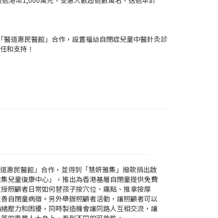
過港幣1,000萬元，受惠人數超過數萬名。透過本計
埗「醫道惠民醫館」合作，設置福幼自閉症兒童中醫針灸診
信任和支持！
「醫道惠民醫館」合作，並得到「慧妍雅集」撥款捐出啟
雅集兒童復康中心」，推出為香港基層自閉童提供免費
教授照顧者日常如何替孩子按穴位、痛點、推拿按摩
改善自閉童病徵。另外舉辦照顧者活動，讓照顧者可以
情緒壓力和困擾，同時製造機會讓同路人互相交流，讓