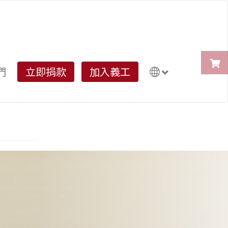
們
立即捐款
加入義工