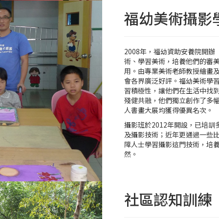
福幼美術攝影
2008年，福幼資助安養院開
術、學習美術，培養他們的審
用。由專業美術老師教授繪畫
會各界廣泛好評。福幼美術學習
習積極性，讓他們在生活中找
殘健共融，他們獨立創作了多
人書畫大展均獲得優異名次。
攝影班於2012年開設，已培
及攝影技術；近年更通過一些
障人士學習攝影這門技術，培
然。
社區認知訓練