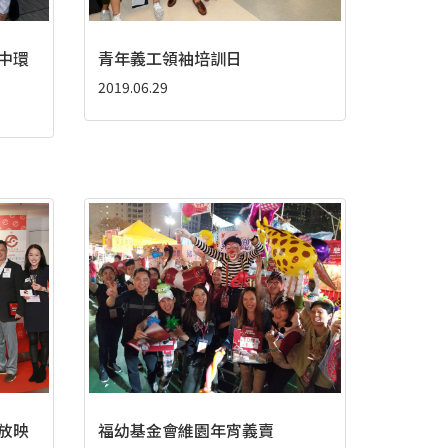
‧中環
青年義工領袖培訓日
2019.06.29
放映
福幼基金會維園年宵義賣