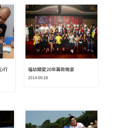
心行
福幼關愛20年籌款晚宴
2014.09.28