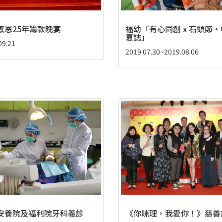
感恩25年籌款晚宴
福幼「有心同創 x 石頭節
夏誌」
09.21
2019.07.30~2019.08.06
安養院及福利院牙科義診
《你咪理，我愛你！》慈善