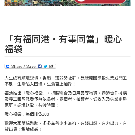
「有福同港‧有事同當」暖心
福袋
人生總有順境逆境，香港一班弱勢社群，總總原因導致失業或開工
不足，生活陷入困境，生活百上加斤！
福幼推出「暖心福袋」，捐贈糧食及日用品等物資，透過合作機構
及義工團隊派發予無依長者、露宿者、拾荒者、低收入及失業劏房
家庭。逆境送愛，共渡時艱！
暖心福袋：每個HK$100
歡迎大家隨緣樂助，多多益善少少無拘，有錢出錢，有力出力，有
貨出貨！集腋成裘！