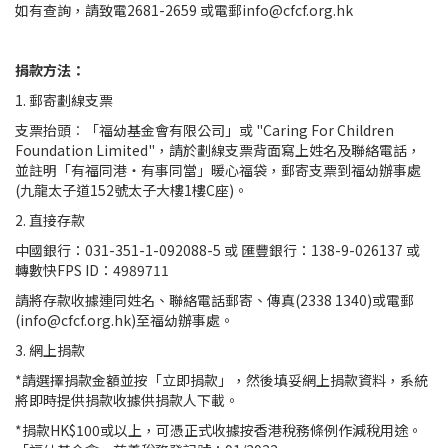
如有查詢，請致電2681-2659 或電郵info@cfcf.org.hk
捐款方法：
1. 郵寄劃線支票
支票抬頭︰「福幼基金會有限公司」或 "Caring For Children
Foundation Limited"，請於劃線支票背面寫上姓名及聯絡電話，
並註明「有福同港‧有事同當」暖心福袋，郵寄支票到福幼辦事處
(九龍太子道152號太子大樓1樓C座)。
2. 直接存款
中國銀行：031-351-1-092088-5 或 匯豐銀行：138-9-026137 或
轉數快FPS ID：4989711
請將存款收據連同姓名、聯絡電話郵寄、傳真(2338 1340)或電郵
(info@cfcf.org.hk)至福幼辦事處。
3. 網上捐款
*請選擇捐款金額並按「立即捐款」，然後填妥網上捐款資料，系統
將即時提供捐款收據供捐款人下載。
*捐款HK$100或以上，可憑正式收據按香港稅務條例作減稅用途。