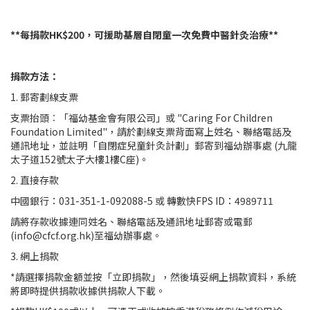
**每捐款HK$200，可援助基層自閉童一次免費中醫針灸治療**
捐款方法：
1. 郵寄劃線支票
支票抬頭︰「福幼基金會有限公司」或 "Caring For Children
Foundation Limited"，請於劃線支票背面寫上姓名、聯絡電話及
通訊地址，並註明「自閉症兒童針灸計劃」郵寄到福幼辦事處 (九龍
太子道152號太子大樓1樓C座)。
2. 直接存款
中國銀行：031-351-1-092088-5 或 轉數快FPS ID：4989711
請將存款收據連同姓名、聯絡電話及通訊地址郵寄或電郵
(info@cfcf.org.hk)至福幼辦事處。
3. 網上捐款
*請選擇捐款金額並按「立即捐款」，然後填妥網上捐款資料，系統
將即時提供捐款收據供捐款人下載。