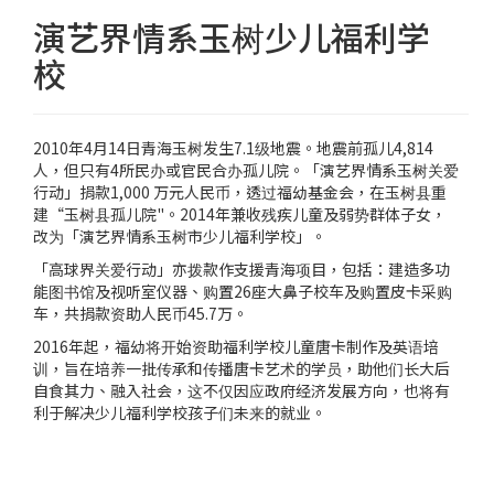
演艺界情系玉树少儿福利学
校
2010年4月14日青海玉树发生7.1级地震。地震前孤儿4,814
人，但只有4所民办或官民合办孤儿院。「演艺界情系玉树关爱
行动」捐款1,000 万元人民币，透过福幼基金会，在玉树县重
建“玉树县孤儿院"。2014年兼收残疾儿童及弱势群体子女，
改为「演艺界情系玉树市少儿福利学校」。
「高球界关爱行动」亦拨款作支援青海项目，包括：建造多功
能图书馆及视听室仪器、购置26座大鼻子校车及购置皮卡采购
车，共捐款资助人民币45.7万。
2016年起，福幼将开始资助福利学校儿童唐卡制作及英语培
训，旨在培养一批传承和传播唐卡艺术的学员，助他们长大后
自食其力、融入社会，这不仅因应政府经济发展方向，也将有
利于解决少儿福利学校孩子们未来的就业。