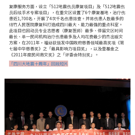
复康服务方面，设立「512地震伤员康复项目」及「512地震伤
员后续手术专案项目」，在重灾区设置了6个康复基地，治疗伤
患近1,700名，开展了4次千名伤患筛查。并将伤患人数最多的
绵竹人民医院康复科打造成四川最大、能力最强的重点科室。
此项目也因动员专业志愿者（康复医师）最多、停留灾区时间
最长、单一民间机构治疗伤患最多及人均花费最少的杰出赈灾
方案，在2011年，福幼获颁发中国政府慈善领域最高奖项《第
七届中华慈善奖》之「最具影响力项目奖」，以及壹基金之
《2011年度民间救灾奖》之「评委会特别奖」。
「四川大地震十周年」回顾短片