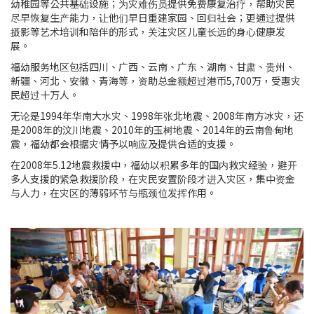
幼稚园等公共基础设施；为灾难伤员提供免费康复治疗，帮助灾民
尽早恢复生产能力，让他们早日重建家园、回归社会；更通过提供
摄影等艺术培训和陪伴的形式，关注灾区儿童长远的身心健康发
展。
福幼服务地区包括四川、广西、云南、广东、湖南、甘肃、贵州、
新疆、河北、安徽、青海等，资助总金额超过港币5,700万，受惠灾
民超过十万人。
无论是1994年华南大水灾、1998年张北地震、2008年南方冰灾，还
是2008年的汶川地震、2010年的玉树地震、2014年的云南鲁甸地
震，福幼都会根据灾情予以响应及提供合适的支援。
在2008年5.12地震救援中，福幼以积累多年的国内救灾经验，避开
多人支援的紧急救援阶段，在灾民安置阶段才进入灾区，集中资金
与人力，在灾区的薄弱环节与瓶颈位发挥作用。