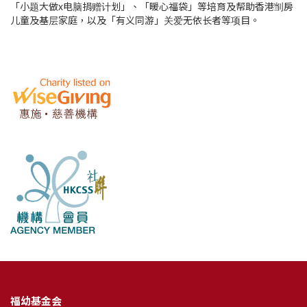
「小题大做x电脑捐赠计划」、「暖心福袋」等培育及帮助香港㓥房
儿童及基层家庭，以及「有义同游」关爱无依长者等项目。
福幼基金会