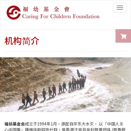
Togg
navig
机构简介
福幼基金会
成立于1994年1月，源起自华东大水灾， 以「中国人关
心中国事」精神扶助弱势社群，是香港注册非牟利慈善团体 (慈善税