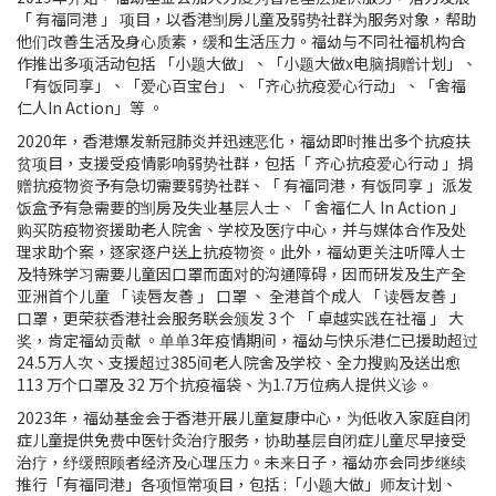
「 有福同港 」 项目，以香港㓥房儿童及弱势社群为服务对象，帮助
他们改善生活及身心质素，缓和生活压力。福幼与不同社福机构合
作推出多项活动包括 「小题大做」、「小题大做x电脑捐赠计划」、
「有饭同享」、「爱心百宝台」、「齐心抗疫爱心行动」、「舍福
仁人In Action」等 。
2020年，香港爆发新冠肺炎并迅速恶化，福幼即时推出多个抗疫扶
贫项目，支援受疫情影响弱势社群，包括「 齐心抗疫爱心行动 」捐
赠抗疫物资予有急切需要弱势社群、「 有福同港，有饭同享 」派发
饭盒予有急需要的㓥房及失业基层人士、「 舍福仁人 In Action 」
购买防疫物资援助老人院舍、学校及医疗中心，并与媒体合作及处
理求助个案，逐家逐户送上抗疫物资。此外，福幼更关注听障人士
及特殊学习需要儿童因口罩而面对的沟通障碍，因而研发及生产全
亚洲首个儿童 「 读唇友善 」 口罩 、 全港首个成人 「 读唇友善 」
口罩，更荣获香港社会服务联会颁发 3 个 「 卓越实践在社福 」 大
奖，肯定福幼贡献 。单单3年疫情期间，福幼与快乐港仁已援助超过
24.5万人次、支援超过385间老人院舍及学校、全力搜购及送出愈
113 万个口罩及 32 万个抗疫福袋、为1.7万位病人提供义诊。
2023年，福幼基金会于香港开展儿童复康中心，为低收入家庭自闭
症儿童提供免费中医针灸治疗服务，协助基层自闭症儿童尽早接受
治疗，纾缓照顾者经济及心理压力。未来日子，福幼亦会同步继续
推行「有福同港」各项恒常项目，包括 :「小题大做」师友计划、