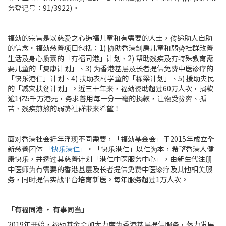
务登记号：91/3922)。
福幼的宗旨是以慈爱之心造福儿童和有需要的人士，传递助人自助
的信念。福幼慈善项目包括：1) 协助香港㓥房儿童和弱势社群改善
生活及身心质素的「有福同港」计划、2) 帮助残疾及有特殊教育需
要儿童的「复康计划」、3) 为香港基层及长者提供免费中医诊疗的
「快乐港仁」计划、4) 扶助农村学童的「栋梁计划」、5) 援助灾民
的「减灾扶贫计划」。近三十年来，福幼资助超过60万人次，捐款
逾1亿5千万港元，务求善用每一分一毫的捐款，让饱受贫穷、孤
苦、残疾煎熬的弱势社群带来希望！
面对香港社会近年浮现不同需要，「福幼基金会」于2015年成立全
新慈善团体
「快乐港仁」
。「快乐港仁」以仁为本，希望香港人健
康快乐，并透过其慈善计划「港仁中医服务中心」，由新生代注册
中医师为有需要的香港基层及长者提供免费中医诊疗及其他相关服
务，同时提供实战平台培育新医。每年服务超过1万人次。
「有福同港 ‧ 有事同当」
2019年开始，福幼基金会加大力度为香港基层提供服务，落力发展