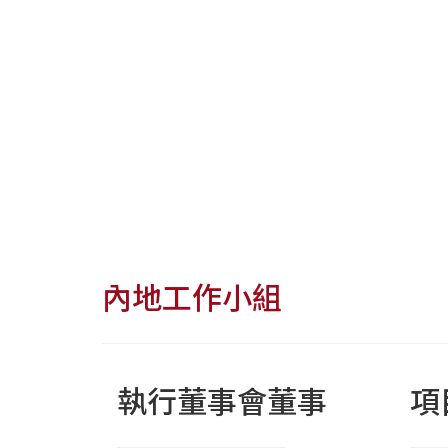
內地工作小組
執行董事會董事
項