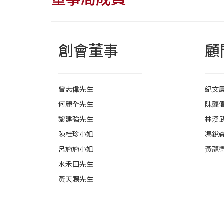
創會董事
顧
曾志偉先生
紀文
何麗全先生
陳龔
黎建強先生
林漢
陳桂珍小姐
馮銳
呂施施小姐
黃龍
水禾田先生
黃天賜先生