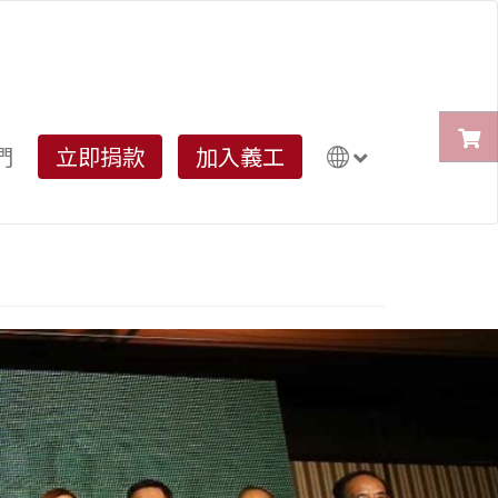
們
立即捐款
加入義工