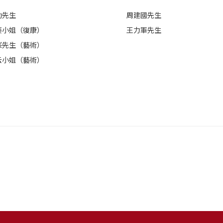
勤先生
周建國先生
葵小姐（復康）
王力軍先生
峯先生（藝術）
云小姐（藝術）