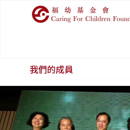
我們的成員