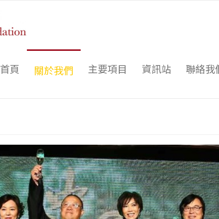
首頁
主要項目
資訊站
聯絡我
關於我們