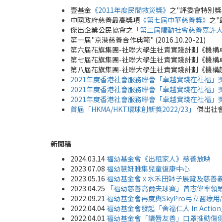
壹基金
《2011年度民間救災獎》
之"評委會特別獎" (
中國政府慈善最高獎項
《第七屆中華慈善獎》
之"
傑出企業公民協會之
「第二屆觸動社會慈善嘉許大獎
第一屆"京港慈善合作典範" (2016.10.20-21)
第六屆花旗集團-社聯大學生社責實踐計劃《機構卓越大獎
第七屆花旗集團-社聯大學生社責實踐計劃《機構卓越大獎
第八屆花旗集團-社聯大學生社責實踐計劃《機構超凡卓越
2021年度香港社會服務聯會「卓越實踐在社福」
2021年度香港社會服務聯會「卓越實踐在社福」
2021年度香港社會服務聯會「卓越實踐在社福」
首屆「HKMA/HKT環球創新獎2022/23」
傑出社會創新
新聞稿
2024.03.14
福幼基金會《出租家人》慈善放映
2023.07.08
福幼慧妍雅集兒童復康中心
2023.05.16
福幼基金會 x 水禾田缽子展覽及慈善
2023.04.25
「福幼慈善高爾夫球賽」曾志偉率領
2022.09.21
福幼基金會再度與SkyPro弓立醫
2022.04.04
福幼基金會發起「舍福仁人 In Act
2022.04.01
福幼基金會「讀唇友善」口罩推動傷