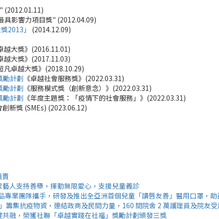
2012.01.11)
最具影響力項目獎" (2012.04.09)
2013」
(2014.12.09)
》(2016.11.01)
》(2017.11.03)
大獎》(2018.10.29)
獎勵計劃
《卓越社會服務獎》(2022.03.31)
獎勵計劃
《服務模式獎（創新意念）》(2022.03.31)
獎勵計劃
《年度主題獎：「疫情下的社會服務」》(2022.03.31)
獎 (SMEs) (2023.06.12)
義賣
眾藝人支持善舉，揮動無限愛心，支援兒童義診
療用品專業團隊攜手，研發及推出全亞洲首個兒童「讀唇友善」醫用口罩，
ion」籌集抗疫物資，連結政商及民間力量，160 間院舍 2 萬護理員及院友受
健共融，榮獲社聯「卓越實踐在社福」獎勵計劃頒發三獎