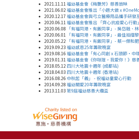
2021.11.11
福幼基金會《梅艷芳》慈善放映
2021.06.02
福幼基金會推出「小題大做 x #OneM
2020.12.17
福幼基金會與弓立醫療用品攜手研發
2020.06.11
福幼基金會推出 「齊心抗疫愛心行動
2020.06.08
「有福同港‧有飯同享」- 吳岱融、
2020.06.01
「有福同港‧有飯同享」- 最佳拍擋
2020.05.22
「有福同港‧有飯同享」- 蔡一傑和
2019.09.23
福幼感恩25年籌款晚宴
2019.08.16
福幼基金會「有心同創 x 石頭節‧中
2019.01.31
福幼基金會《你咪理，我愛你！》慈
2018.05.12
四川大地震十週年 (成都站)
2018.04.03
四川大地震十週年 (香港站)
2016.08.26
中秋起「義」 - 祝福幼童愛心行動
2014.09.28
福幼關愛20年籌款晚宴
2013.11.03
第9屆福幼慈善大纜盃