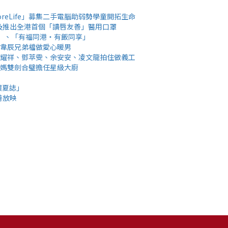
oreLife」募集二手電腦助弱勢學童開拓生命
及推出全港首個「讀唇友善」醫用口罩
」、「有福同港‧有飯同享」
林韋辰兄弟檔做愛心暖男
黎耀祥、鄧萃雯、余安安、凌文龍拍住做義工
肥媽雙劍合璧擔任星級大廚
環夏誌」
善放映