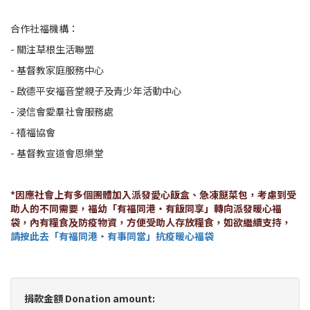
合作社福機構：
- 關注草根生活聯盟
- 基督教家庭服務中心
- 啟德平安福音堂親子及青少年活動中心
- 浸信會愛羣社會服務處
- 禧福協會
- 基督教宣道會恩樂堂
*因應社會上有多個團體加入派發愛心飯盒、急
凍餸
菜包，考慮到受
助人的不同需要，福幼「有福同港‧有飯同享」轉向派發暖心福
袋，內有糧食及防疫物資，方便受助人存放糧食，如欲繼續支持，
請按此去「有福同港‧有事同當」抗疫暖心福袋
捐款金額 Donation amount: