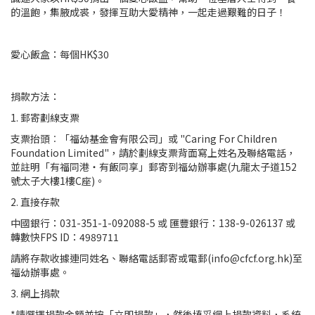
的溫飽，集腋成裘，發揮互助大愛精神，一起走過艱難的日子！
愛心飯盒：每個HK$30
捐款方法：
1. 郵寄劃線支票
支票抬頭︰「福幼基金會有限公司」或 "Caring For Children
Foundation Limited"，請於劃線支票背面寫上姓名及聯絡電話，
並註明「有福同港‧有飯同享」郵寄到福幼辦事處(九龍太子道152
號太子大樓1樓C座)。
2. 直接存款
中國銀行：031-351-1-092088-5 或 匯豐銀行：138-9-026137 或
轉數快FPS ID：4989711
請將存款收據連同姓名、聯絡電話郵寄或電郵(info@cfcf.org.hk)至
福幼辦事處。
3. 網上捐款
*請選擇捐款金額並按「立即捐款」，然後填妥網上捐款資料，系統