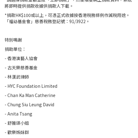
將即時提供捐款收據供捐款人下載。
*捐款HK$100或以上，可憑正式收據按香港稅務條例作減稅用途。
「福幼基金會」慈善稅務登記號：91/3922。
特別鳴謝
捐助單位：
- 香港演藝人協會
- 古天樂慈善基金
- 林漢武律師
- HYC Foundation Limited
- Chan Ka Man Catherine
- Chung Siu Leung David
- Anita Tsang
- 舒雅頌小姐
- 歡樂姊妹群