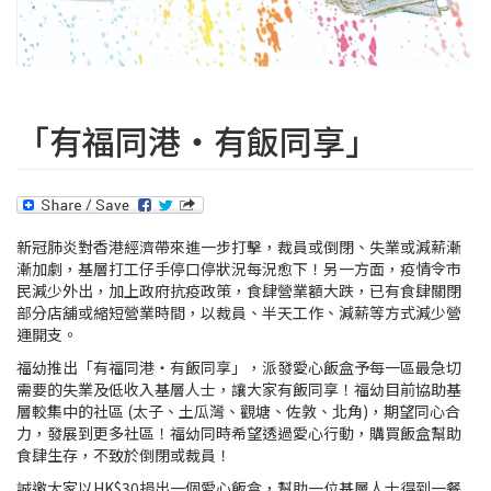
「有福同港‧有飯同享」
新冠肺炎對香港經濟帶來進一步打擊，裁員或倒閉、失業或減薪漸
漸加劇，基層打工仔手停口停狀況每況愈下！另一方面，疫情令市
民減少外出，加上政府抗疫政策，食肆營業額大跌，已有食肆關閉
部分店舖或縮短營業時間，以裁員、半天工作、減薪等方式減少營
運開支。
福幼推出「有福同港‧有飯同享」，派發愛心飯盒予每一區最急切
需要的失業及低收入基層人士，讓大家有飯同享！福幼目前協助基
層較集中的社區 (太子、土瓜灣、觀塘、佐敦、北角)，期望同心合
力，發展到更多社區！福幼同時希望透過愛心行動，購買飯盒幫助
食肆生存，不致於倒閉或裁員！
誠邀大家以HK$30捐出一個愛心飯盒，幫助一位基層人士得到一餐