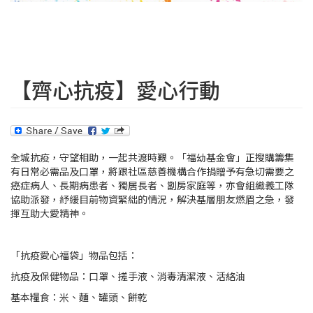
【齊心抗疫】愛心行動
全城抗疫，守望相助，一起共渡時艱。「福幼基金會」正搜購籌集
有日常必需品及口罩，將跟社區慈善機構合作捐贈予有急切需要之
癌症病人、長期病患者、獨居長者、劏房家庭等，亦會組織義工隊
協助派發，紓緩目前物資緊絀的情況，解決基層朋友燃眉之急，發
揮互助大愛精神。
「抗疫愛心福袋」物品包括：
抗疫及保健物品：口罩、搓手液、消毒清潔液、活絡油
基本糧食：米、麵、罐頭、餅乾