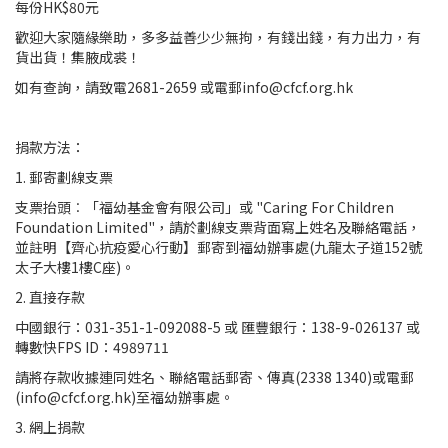
每份HK$80元
歡迎大家隨緣樂助，多多益善少少無拘，有錢出錢，有力出力，有
貨出貨！集腋成裘！
如有查詢，請致電2681-2659 或電郵info@cfcf.org.hk
捐款方法：
1. 郵寄劃線支票
支票抬頭︰「福幼基金會有限公司」或 "Caring For Children
Foundation Limited"，請於劃線支票背面寫上姓名及聯絡電話，
並註明【齊心抗疫愛心行動】郵寄到福幼辦事處(九龍太子道152號
太子大樓1樓C座)。
2. 直接存款
中國銀行：031-351-1-092088-5 或 匯豐銀行：138-9-026137 或
轉數快FPS ID：4989711
請將存款收據連同姓名、聯絡電話郵寄、傳真(2338 1340)或電郵
(info@cfcf.org.hk)至福幼辦事處。
3. 網上捐款