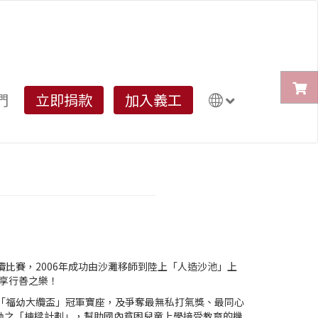
們
立即捐款
加入義工
比賽，2006年成功由沙灘移師到陸上「人造沙池」上
分享行善之樂！
逐「福幼大纜盃」冠軍寶座，及爭奪最無私打氣獎、最同心
幼之「棟樑計劃」，幫助國內貧困兒童上學接受教育的機