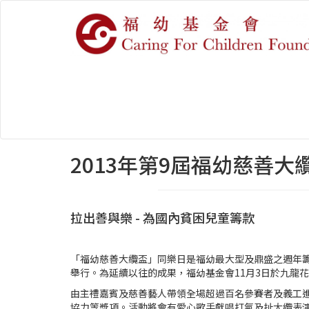
2013年第9屆福幼慈善大
拉出善與樂 - 為國內貧困兒童籌款
「福幼慈善大纜盃」同樂日是福幼最大型及鼎盛之週年籌
舉行。為延續以往的成果，福幼基金會11月3日於九龍花
由主禮嘉賓及慈善藝人帶領全場超過百名參賽者及義工進
協力等獎項。活動將會有愛心歌手獻唱打氣及扯大纜表