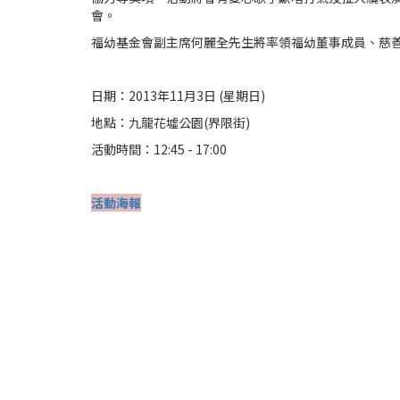
會。
福幼基金會副主席何麗全先生將率領福幼董事成員、慈善
日期：2013年11月3日 (星期日)
地點：九龍花墟公園(界限街)
活動時間：12:45 - 17:00
活動海報