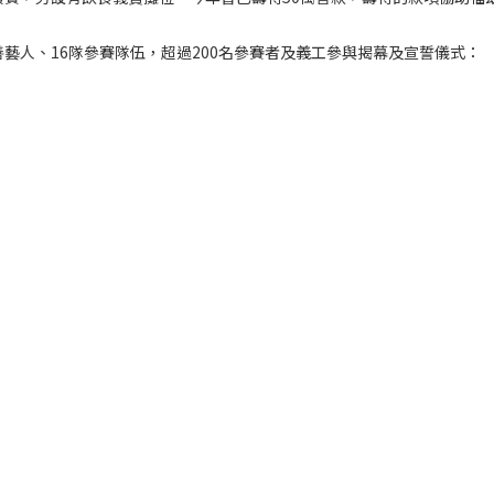
藝人、16隊參賽隊伍，超過200名參賽者及義工參與揭幕及宣誓儀式：