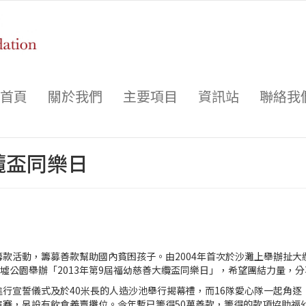
首頁
關於我們
主要項目
資訊站
聯絡我
纜盃同樂日
款活動，籌募善款幫助國內貧困孩子。由2004年首次於沙灘上舉辦扯大纜
墟公園舉辦「2013年第9屆福幼慈善大纜盃同樂日」，希望團結力量，
行宣誓儀式及於40米長的人造沙池舉行揭幕禮，而16隊愛心隊一起角
演賽，另設有飲食義賣攤位。今年暫已籌得50萬善款，籌得的款項協助福